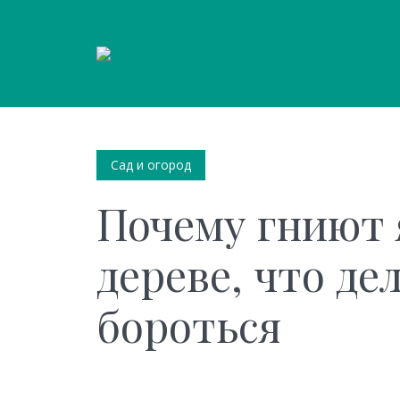
Сад и огород
Почему гниют 
дереве, что де
бороться