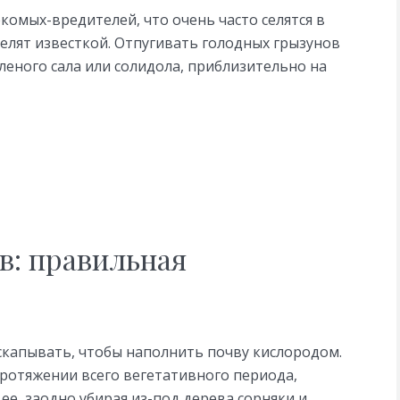
комых-вредителей, что очень часто селятся в
белят известкой. Отпугивать голодных грызунов
еного сала или солидола, приблизительно на
в: правильная
скапывать, чтобы наполнить почву кислородом.
ротяжении всего вегетативного периода,
е, заодно убирая из-под дерева сорняки и