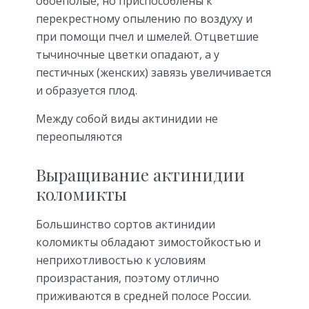
обоеполые, но приспособлены к
перекрестному опылению по воздуху и
при помощи пчел и шмелей. Отцветшие
тычиночные цветки опадают, а у
пестичных (женских) завязь увеличивается
и образуется плод.
Между собой виды актинидии не
переопыляются
Выращивание актинидии
коломикты
Большинство сортов актинидии
коломикты обладают зимостойкостью и
неприхотливостью к условиям
произрастания, поэтому отлично
приживаются в средней полосе России.