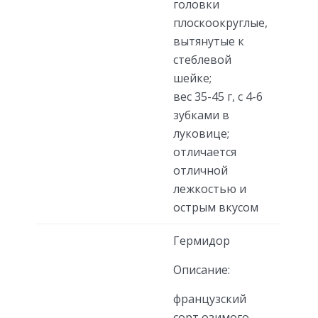
головки
плоскоокруглые,
вытянутые к
стеблевой
шейке;
вес 35-45 г, с 4-6
зубками в
луковице;
отличается
отличной
лежкостью и
острым вкусом
Гермидор
Описание:
французский
сорт озимого