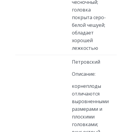
чесночный;
головка
покрыта серо-
белой чешуей;
обладает
хорошей
лежкостью
Петровский
Описание:
корнеплоды
отличаются
выровненными
размерами и
плоскими
головками;
вкус острый,