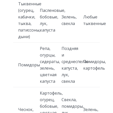
Тыквенные
(огурец,
Пасленовые,
кабачки,
бобовые,
Зелень,
Любые
тыква,
лук,
свекла
тыквенные
патиссоны,
капуста
дыни)
Репа,
Поздняя
огурцы,
и
сидераты,
среднеспелая
Помидоры,
Помидоры
зелень,
капуста,
картофель
цветная
лук,
капуста
свекла
Картофель,
огурец,
Свекла,
бобовые,
помидоры,
Чеснок,
Зелень,
цветная
лук,