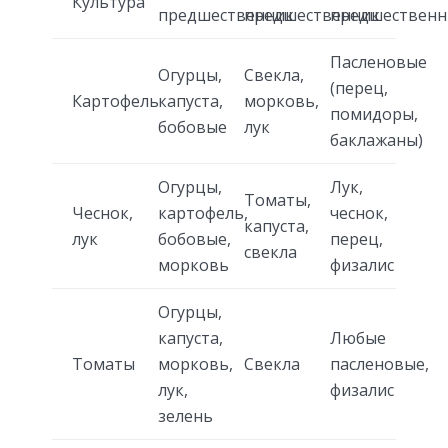
Культура
предшественник
предшественник
предшественн
Пасленовые
Огурцы,
Свекла,
(перец,
Картофель
капуста,
морковь,
помидоры,
бобовые
лук
баклажаны)
Огурцы,
Лук,
Томаты,
Чеснок,
картофель,
чеснок,
капуста,
лук
бобовые,
перец,
свекла
морковь
физалис
Огурцы,
капуста,
Любые
Томаты
морковь,
Свекла
пасленовые,
лук,
физалис
зелень