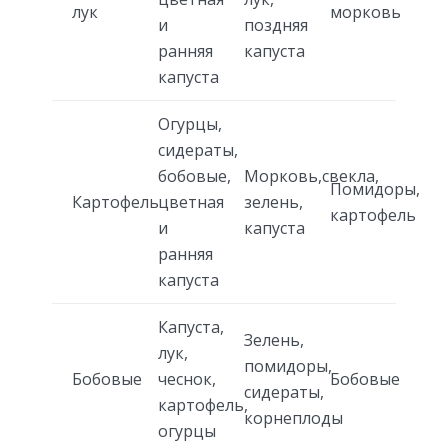
лук
морковь
и
поздняя
ранняя
капуста
капуста
Огурцы,
сидераты,
бобовые,
Морковь,свекла,
Помидоры,
Картофель
цветная
зелень,
картофель
и
капуста
ранняя
капуста
Капуста,
Зелень,
лук,
помидоры,
Бобовые
чеснок,
Бобовые
сидераты,
картофель,
корнеплоды
огурцы