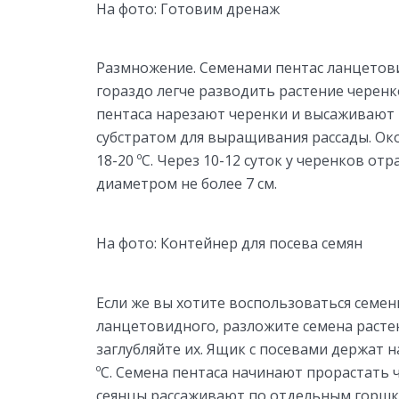
На фото: Готовим дренаж
Размножение. Семенами пентас ланцетов
гораздо легче разводить растение черенк
пентаса нарезают черенки и высаживают 
субстратом для выращивания рассады. О
18-20 ºC. Через 10-12 суток у черенков о
диаметром не более 7 см.
На фото: Контейнер для посева семян
Если же вы хотите воспользоваться семе
ланцетовидного, разложите семена растен
заглубляйте их. Ящик с посевами держат 
ºC. Семена пентаса начинают прорастать ч
сеянцы рассаживают по отдельным горшк