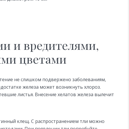
ми и вредителями,
ими цветами
астение не слишком подвержено заболеваниям,
недостатке железа может возникнуть хлороз.
тевшие листья. Внесение хелатов железа вылечит
утинный клещ. С распространением тли можно
методами. При появлении тли попробуйте