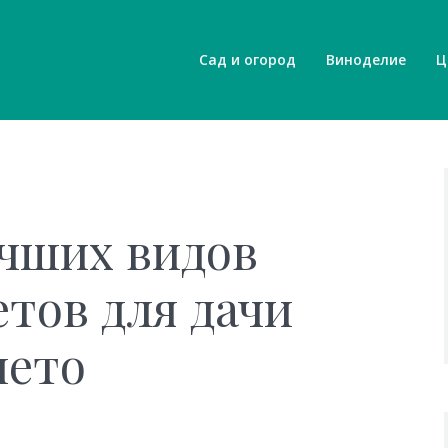
Сад и огород
Виноделие
Ц
учших видов
етов для дачи
лето