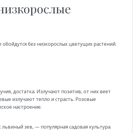
низкорослые
 обойдутся без низкорослых цветущих растений.
чия, достатка. Излучают позитив, от них веет
евые излучают тепло и страсть. Розовые
ское настроение.
к львиный зев, — популярная садовая культура.