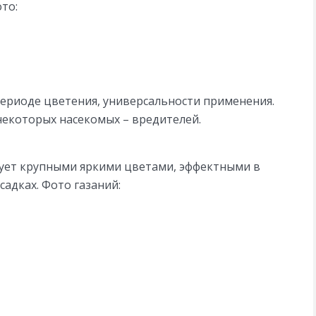
то:
периоде цветения, универсальности применения.
некоторых насекомых – вредителей.
адует крупными яркими цветами, эффектными в
адках. Фото газаний: