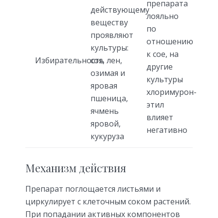
препарата
действующему
лояльно
веществу
по
проявляют
отношению
культуры:
к сое, на
Избирательность
соя, лен,
другие
озимая и
культуры
яровая
хлоримурон-
пшеница,
этил
ячмень
влияет
яровой,
негативно
кукуруза
Механизм действия
Препарат поглощается листьями и
циркулирует с клеточным соком растений.
При попадании активных компонентов