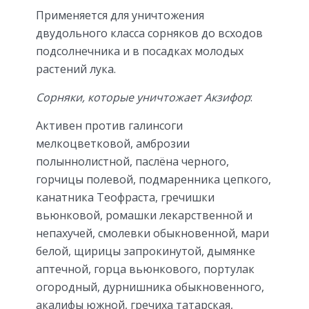
Применяется для уничтожения
двудольного класса сорняков до всходов
подсолнечника и в посадках молодых
растений лука.
Сорняки, которые уничтожает Акзифор
:
Активен против галинсоги
мелкоцветковой, амброзии
полыннолистной, паслёна черного,
горчицы полевой, подмаренника цепкого,
канатника Теофраста, гречишки
вьюнковой, ромашки лекарственной и
непахучей, смолевки обыкновенной, мари
белой, щирицы запрокинутой, дымянке
аптечной, горца вьюнкового, портулак
огородный, дурнишника обыкновенного,
акалифы южной, гречиха татарская,