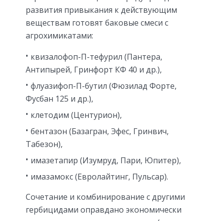
развития привыкания к действующим
веществам готовят баковые смеси с
агрохимикатами:
квизалофоп-П-тефурил (Пантера,
Антипырей, Гринфорт КФ 40 и др.),
флуазифоп-П-бутил (Фюзилад Форте,
Фусбан 125 и др.),
клетодим (Центурион),
бентазон (Базагран, Эфес, Гринвич,
Табезон),
имазетапир (Изумруд, Пари, Юпитер),
имазамокс (Евролайтинг, Пульсар).
Сочетание и комбинирование с другими
гербицидами оправдано экономически