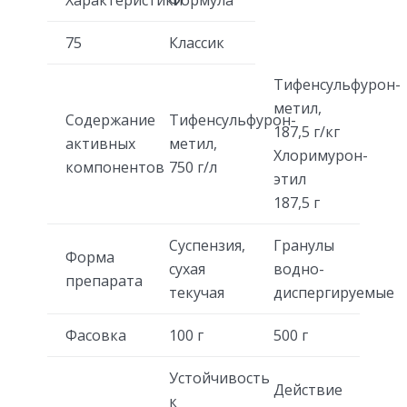
75
Классик
Тифенсульфурон-
метил,
Содержание
Тифенсульфурон-
187,5 г/кг
активных
метил,
Хлоримурон-
компонентов
750 г/л
этил
187,5 г
Суспензия,
Гранулы
Форма
сухая
водно-
препарата
текучая
диспергируемые
Фасовка
100 г
500 г
Устойчивость
Действие
к