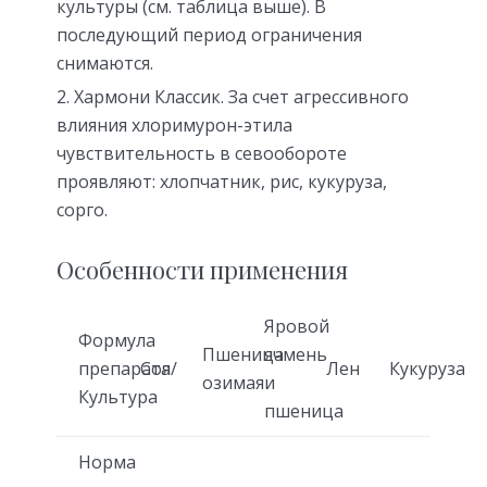
культуры (см. таблица выше). В
последующий период ограничения
снимаются.
Хармони Классик. За счет агрессивного
влияния хлоримурон-этила
чувствительность в севообороте
проявляют: хлопчатник, рис, кукуруза,
сорго.
Особенности применения
Яровой
Формула
Пшеница
ячмень
препарата/
Соя
Лен
Кукуруза
озимая
и
Культура
пшеница
Норма