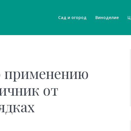
Сад и огород
Виноделие
Ц
о применению
ичник от
ядках