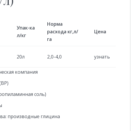
/л)
Норма
Упак-ка
расхода кг,л/
Цена
л/кг
га
20л
2,0-4,0
узнать
ческая компания
(ВР)
ропиламинная соль)
ы
ва: производные глицина