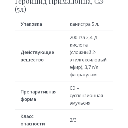
Гербицид Примадонна, СЭ
(5л)
Упаковка
канистра 5 л.
200 г/л 2,4-Д
кислота
Действующее
(сложный 2-
вещество
этилгексиловый
эфир), 3,7 г/л
флорасулам
СЭ –
Препаративная
суспензионная
форма
эмульсия
Класс
2/3
опасности