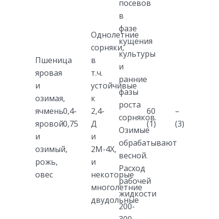
посевов
в
фазе
Однолетние
кущения
сорняки,
культуры
Пшеница
в
и
яровая
т.ч.
ранние
и
устойчивые
фазы
озимая,
к
роста
ячмень
0,4-
2,4-
60
–
сорняков.
яровой
0,75
Д
(1)
(3)
Озимые
и
и
обрабатывают
озимый,
2М-4Х,
весной.
рожь,
и
Расход
овес
некоторые
рабочей
многолетние
жидкости
двудольные
200-