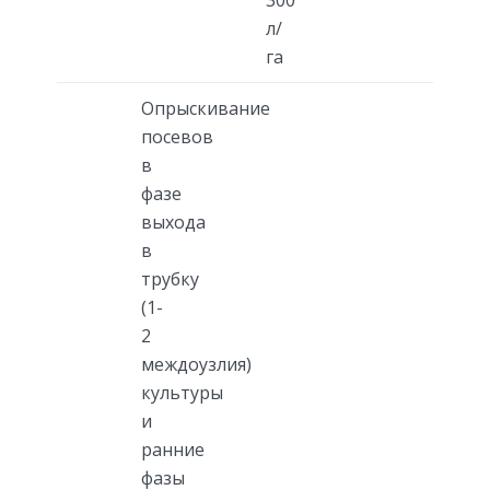
300
л/
га
Опрыскивание
посевов
в
фазе
выхода
в
трубку
(1-
2
междоузлия)
культуры
и
ранние
фазы