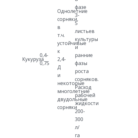
фазе
Однолетние
3-
сорняки,
5
в
листьев
т.ч.
культуры
устойчивые
и
к
0,4-
ранние
Кукуруза
2,4-
0,75
фазы
Д
роста
и
сорняков.
некоторые
Расход
многолетние
рабочей
двудольные
жидкости
сорняки
200-
300
л/
га