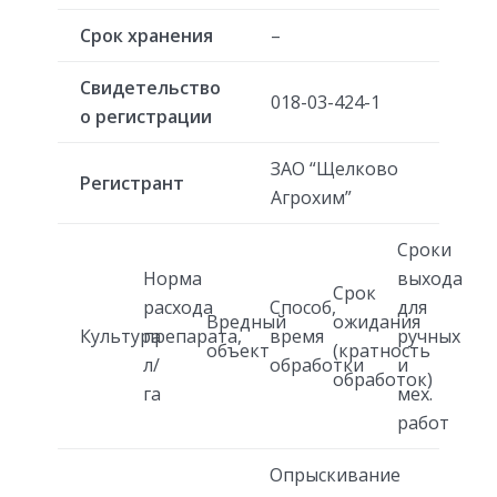
Срок хранения
–
Свидетельство
018-03-424-1
о регистрации
ЗАО “Щелково
Регистрант
Агрохим”
Сроки
Норма
выхода
Срок
расхода
Способ,
для
Вредный
ожидания
Культура
препарата,
время
ручных
объект
(кратность
л/
обработки
и
обработок)
га
мех.
работ
Опрыскивание