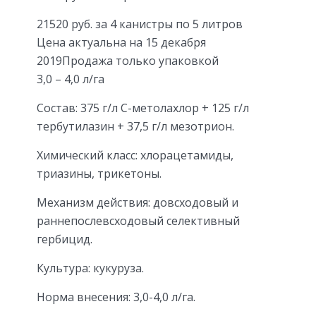
21520 руб. за 4 канистры по 5 литров
Цена актуальна на 15 декабря
2019Продажа только упаковкой
3,0 – 4,0 л/га
Состав: 375 г/л С-метолахлор + 125 г/л
тербутилазин + 37,5 г/л мезотрион.
Химический класс: хлорацетамиды,
триазины, трикетоны.
Механизм действия: довсходовый и
раннепослевсходовый селективный
гербицид.
Культура: кукуруза.
Норма внесения: 3,0-4,0 л/га.