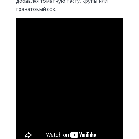
добавляя томатную пасту, крупы или
гранатовый сок.