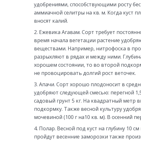
удобрениями, способствующими росту бесш
аммиачной селитры на кв. м. Когда куст п
вносят калий.
Ежевика Агавам. Сорт требует постоянн
время начала вегетации растение удоб
веществами. Например, нитрофоска в про
разрыхляют в рядах и между ними. Глубина
хорошем состоянии, то во второй подкор
не провоцировать долгий рост веточек.
Апачи. Сорт хорошо плодоносит в средн
удобряют следующей смесью: перегной 1,5 
садовый грунт 5 кг. На квадратный метр в
подкормку. Также весной культуру удобряю
мочевиной (100 г на10 кв. м). В осенний пе
Полар. Весной под куст на глубину 10 с
пройдут весенние заморозки также произв