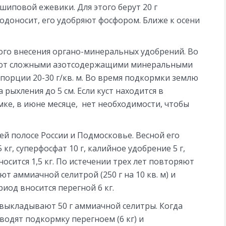
иповой ежевики. Для этого берут 20 г
лодоносит, его удобряют фосфором. Ближе к осени
ого внесения органо-минеральных удобрений. Во
ряют сложными азотсодержащими минеральными
порции 20-30 г/кв. м. Во время подкормки землю
 рыхления до 5 см. Если куст находится в
мке, в июне месяце, нет необходимости, чтобы
ей полосе России и Подмосковье. Весной его
кг, суперфосфат 10 г, калийное удобрение 5 г,
носится 1,5 кг. По истечении трех лет повторяют
т аммиачной селитрой (250 г на 10 кв. м) и
риод вносится перегной 6 кг.
м выкладывают 50 г аммиачной селитры. Когда
одят подкормку перегноем (6 кг) и