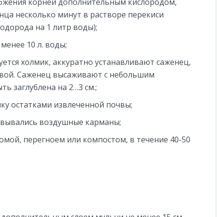
абжения корней дополнительным кислородом,
ца несколько минут в растворе перекиси
одорода на 1 литр воды);
енее 10 л. воды;
уется холмик, аккуратно устанавливают саженец,
чвой. Саженец высаживают с небольшим
ь заглублена на 2…3 см.;
унку остатками извлеченной почвы;
овывались воздушные карманы;
мой, перегноем или компостом, в течение 40-50
дополнительным слоем мульчи не менее 15 см.