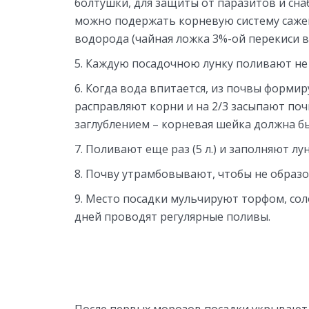
болтушки, для защиты от паразитов и сн
можно подержать корневую систему сажен
водорода (чайная ложка 3%-ой перекиси в
Каждую посадочною лунку поливают не м
Когда вода впитается, из почвы формир
расправляют корни и на 2/3 засыпают по
заглублением – корневая шейка должна быт
Поливают еще раз (5 л.) и заполняют л
Почву утрамбовывают, чтобы не образ
Место посадки мульчируют торфом, соло
дней проводят регулярные поливы.
После первых морозов посадки укрывают 