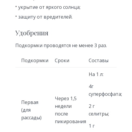
укрытие от яркого солнца;
защиту от вредителей.
Удобрения
Подкормки проводятся не менее 3 раз.
Подкормки
Сроки
Составы
На 1 л:
4г
суперфосфата;
Через 1,5
Первая
недели
2 г
(для
после
селитры;
рассады)
пикирования
1 г