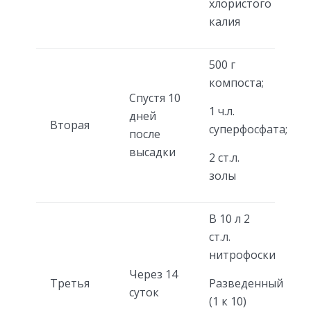
хлористого
калия
500 г
компоста;
Спустя 10
1 ч.л.
дней
Вторая
суперфосфата;
после
высадки
2 ст.л.
золы
В 10 л 2
ст.л.
нитрофоски
Через 14
Третья
Разведенный
суток
(1 к 10)