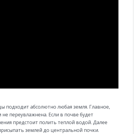
ицы подходит абсолютно любая земля. Главное,
 не переувлажнена. Если в почве будет
ления предстоит полить теплой водой. Далее
присыпать землей до центральной почки.