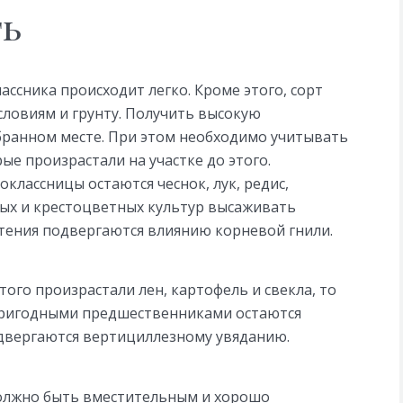
ть
ссника происходит легко. Кроме этого, сорт
словиям и грунту. Получить высокую
ранном месте. При этом необходимо учитывать
рые произрастали на участке до этого.
лассницы остаются чеснок, лук, редис,
ных и крестоцветных культур высаживать
астения подвергаются влиянию корневой гнили.
этого произрастали лен, картофель и свекла, то
пригодными предшественниками остаются
одвергаются вертициллезному увяданию.
должно быть вместительным и хорошо