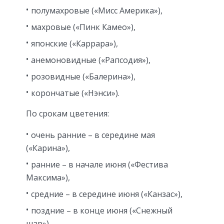
полумахровые («Мисс Америка»),
махровые («Пинк Камео»),
японские («Каррара»),
анемоновидные («Рапсодия»),
розовидные («Балерина»),
корончатые («Нэнси»).
По срокам цветения:
очень ранние – в середине мая
(«Карина»),
ранние – в начале июня («Фестива
Максима»),
средние – в середине июня («Канзас»),
поздние – в конце июня («Снежный
шар»).