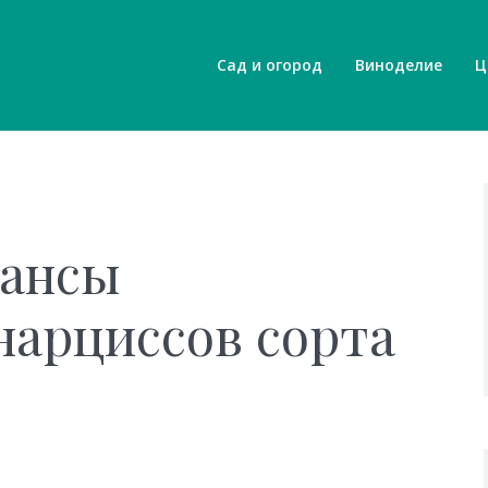
Сад и огород
Виноделие
Ц
юансы
арциссов сорта