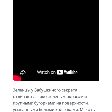
Зеленцы у Бабушкиного секрета
отличаются ярко-зеленым окрасом и
крупными бугорками на поверхности,
усыпанными белыми колючками. Мякоть