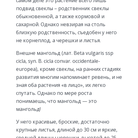
самом деле это растение всего лишь
подвид свеклы – родственник свеклы
обыкновенной, а также кормовой и
сахарной. Однако невзирая на столь
близкую родственность, съедобен у него
не корнеплод, а черешки и листья.
Внешне мангольд (лат. Beta vulgaris ssp
cicla, syn. B. cicla convar. occidentale-
europea), кроме свеклы, на ранних стадиях
развития многим напоминает ревень, и не
зная оба растения «в лицо», их легко
спутать. Однако по мере роста
понимаешь, что мангольд — это
мангольд!
У него красивые, броские, достаточно
крупные листья, длиной до 30 см и яркие,
средней длинны черешки, высотой до 25