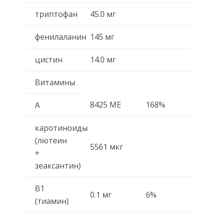
триптофан
45.0 мг
фенилаланин
145 мг
цистин
14.0 мг
Витамины
8425 МЕ
168%
А
каротиноиды
(лютеин
5561 мкг
+
зеаксантин)
В1
0.1 мг
6%
(тиамин)