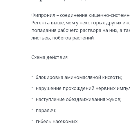
Фипронил – соединение кишечно-системно
Регента выше, чем у некоторых других ин
попадания рабочего раствора на них, а т
листьев, побегов растений.
Схема действия:
блокировка аминомасляной кислоты;
нарушение прохождений нервных импул
наступление обездвиживания жуков;
паралич;
гибель насекомых.