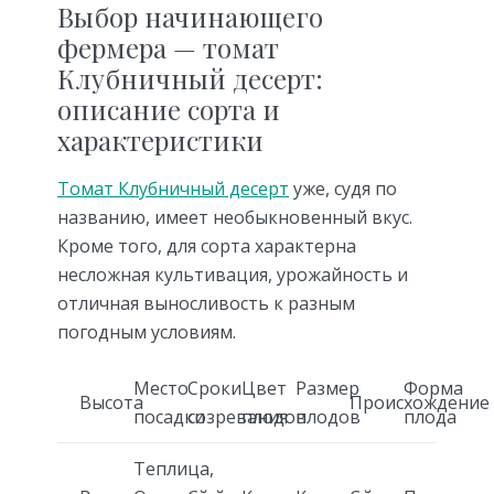
Выбор начинающего
фермера — томат
Клубничный десерт:
описание сорта и
характеристики
Томат Клубничный десерт
уже, судя по
названию, имеет необыкновенный вкус.
Кроме того, для сорта характерна
несложная культивация, урожайность и
отличная выносливость к разным
погодным условиям.
Место
Сроки
Цвет
Размер
Форма
Высота
Происхождение
посадки
созревания
плодов
плодов
плода
Теплица,