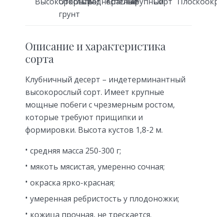
Высокорослый
Открытый
Среднеспелые
Красные
Крупный
Сорт
Плоскоок
грунт
Описание и характеристика
сорта
Клубничный десерт – индетерминантный
высокорослый сорт. Имеет крупные
мощные побеги с чрезмерным ростом,
которые требуют прищипки и
формировки. Высота кустов 1,8-2 м.
средняя масса 250-300 г;
мякоть мясистая, умеренно сочная;
окраска ярко-красная;
умеренная ребристость у плодоножки;
кожица прочная, не трескается.