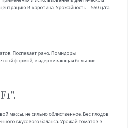
 применения и использования в диетическом
центрацию В-каротина. Урожайность – 550 ц/га.
атов. Поспевает рано. Помидоры
елетной формой, выдерживающая большие
1”.
ой массы, не сильно облиственное. Вес плодов
личного вкусового баланса. Урожай томатов в