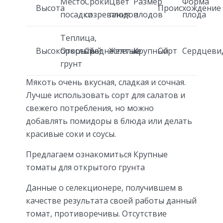
Место
Сроки
Цвет
Размер
Форма
Высота
Происхождение
посадки
созревания
плодов
плодов
плода
Теплица,
Высокорослый
Открытый
Среднеспелые
Желтые
Крупный
Сорт
Сердцеви
грунт
Мякоть очень вкусная, сладкая и сочная.
Лучше использовать сорт для салатов и
свежего потребления, но можно
добавлять помидоры в блюда или делать
красивые соки и соусы.
Предлагаем ознакомиться Крупные
томаты для открытого грунта
Данные о селекционере, получившем в
качестве результата своей работы данный
томат, противоречивы. Отсутствие