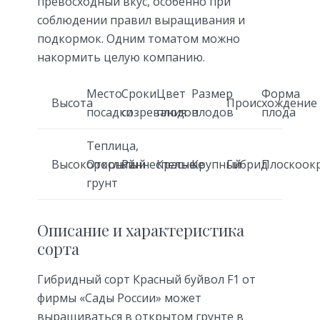
превосходный вкус, особенно при
соблюдении правил выращивания и
подкормок. Одним томатом можно
накормить целую компанию.
Место
Сроки
Цвет
Размер
Форма
Высота
Происхождение
посадки
созревания
плодов
плодов
плода
Теплица,
Высокорослый
Открытый
Раннеспелые
Красные
Крупный
Гибрид
Плоскоок
грунт
Описание и характеристика
сорта
Гибридный сорт Красный буйвол F1 от
фирмы «Сады России» может
выращиваться в открытом грунте в