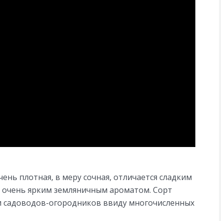
ень плотная, в меру сочная, отличается сладким
и очень ярким земляничным ароматом. Сорт
и садоводов-огородников ввиду многочисленных