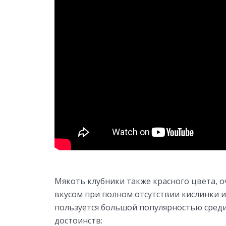
Мякоть клубники также красного цвета, оч
вкусом при полном отсутствии кислинки 
пользуется большой популярностью сред
достоинств: