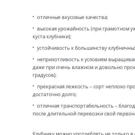
отличные вкусовые качества;
высокая урожайность (при грамотном ух
куста клубники);
устойчивость к большинству клубничных
неприхотливость к условиям выращиван
даже при очень влажном и довольно прох
градусов);
прекрасная лежкость – сорт неплохо пр
достаточно долго;
отличная транспортабельность – благод
после длительной перевозки свой первона
Клубнику можно употреблять не только в 