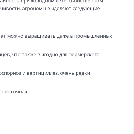
айность при холодном лете, свойственном
йчивости, агрономы выделяют следующие
омат можно выращивать даже в промышленных
яцев, что также выгодно для фермерского
оспориоз и вертициллез, очень редки
ая, сочная.