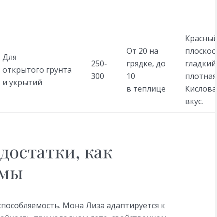
Красный
От 20 на
плоскоо
Для
250-
грядке, до
гладкий
открытого грунта
300
10
плотная
и укрытий
в теплице
Кислов
вкус.
достатки, как
омы
способляемость. Мона Лиза адаптируется к