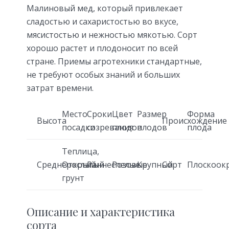
Малиновый мед, который привлекает
сладостью и сахаристостью во вкусе,
мясистостью и нежностью мякотью. Сорт
хорошо растет и плодоносит по всей
стране. Приемы агротехники стандартные,
не требуют особых знаний и больших
затрат времени.
Место
Сроки
Цвет
Размер
Форма
Высота
Происхождение
посадки
созревания
плодов
плодов
плода
Теплица,
Среднерослый
Открытый
Раннеспелые
Розовые
Крупный
Сорт
Плоскоок
грунт
Описание и характеристика
сорта