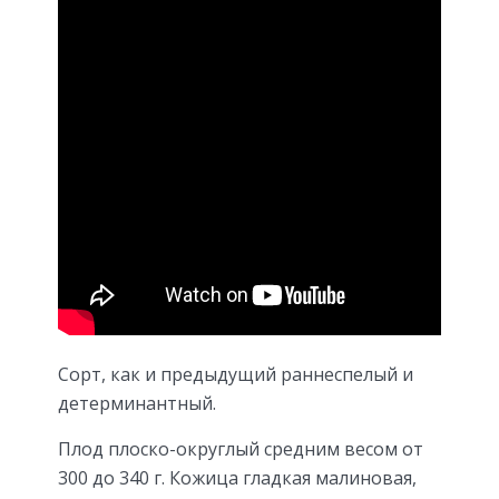
Сорт, как и предыдущий раннеспелый и
детерминантный.
Плод плоско-округлый средним весом от
300 до 340 г. Кожица гладкая малиновая,