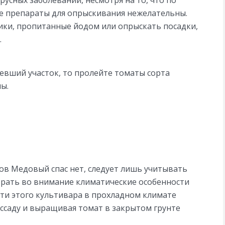
русных заболеваний, несмотря на то, что по
ие препараты для опрыскивания нежелательны.
ики, пропитанные йодом или опрыскать посадки,
.
ревший участок, то пролейте томаты сорта
ы.
в Медовый спас нет, следует лишь учитывать
брать во внимание климатические особенности
ти этого культивара в прохладном климате
ассаду и выращивая томат в закрытом грунте