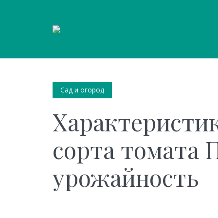
Сад и огород
Характеристик
сорта томата П
урожайность