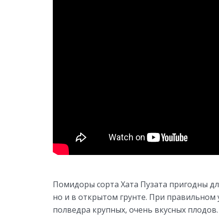
Помидоры сорта Хата Пузата пригодны дл
но и в открытом грунте. При правильном 
полведра крупных, очень вкусных плодов.