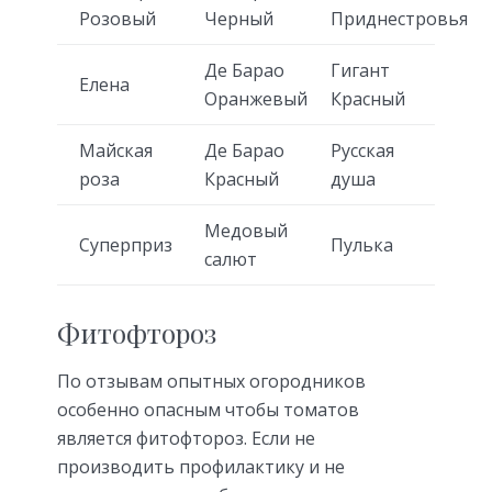
Розовый
Черный
Приднестровья
Де Барао
Гигант
Елена
Оранжевый
Красный
Майская
Де Барао
Русская
роза
Красный
душа
Медовый
Суперприз
Пулька
салют
Фитофтороз
По отзывам опытных огородников
особенно опасным чтобы томатов
является фитофтороз. Если не
производить профилактику и не