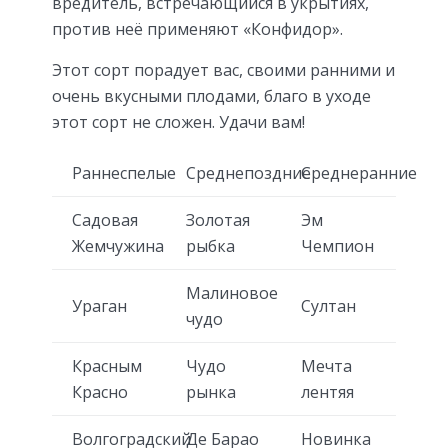
вредитель, встречающийся в укрытиях,
против неё применяют «Конфидор».
Этот сорт порадует вас, своими ранними и
очень вкусными плодами, благо в уходе
этот сорт не сложен. Удачи вам!
Раннеспелые
Среднепоздние
Среднеранние
Садовая
Золотая
Эм
Жемчужина
рыбка
Чемпион
Малиновое
Ураган
Султан
чудо
Красным
Чудо
Мечта
Красно
рынка
лентяя
Волгоградский
Де Барао
Новинка