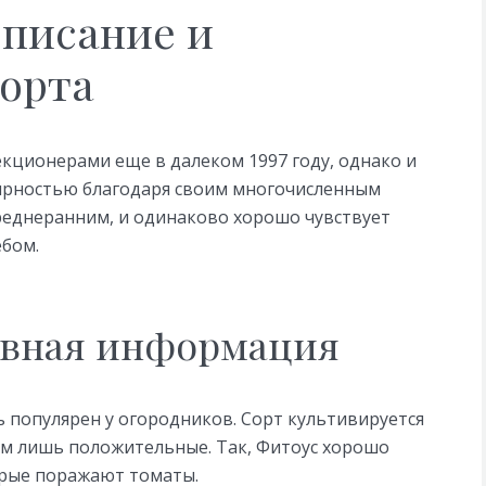
описание и
сорта
кционерами еще в далеком 1997 году, однако и
лярностью благодаря своим многочисленным
реднеранним, и одинаково хорошо чувствует
ебом.
овная информация
 популярен у огородников. Сорт культивируется
нем лишь положительные. Так, Фитоус хорошо
орые поражают томаты.