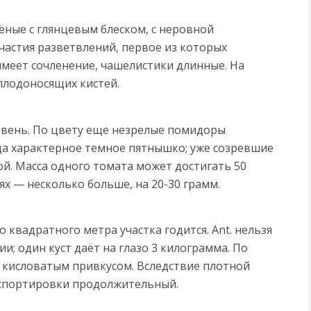
ёные с глянцевым блеском, с неровной
частия разветвлений, первое из которых
 имеет сочленение, чашелистики длинные. На
 плодоносящих кистей.
овень. По цвету еще незрелые помидоры
да характерное темное пятнышко; уже созревшие
й. Масса одного томата может достигать 50
х — несколько больше, на 20-30 грамм.
 квадратного метра участка годится. Ant. нельзя
; один куст даёт на глазо 3 килограмма. По
с кисловатым привкусом. Вследствие плотной
нспортировки продолжительный.