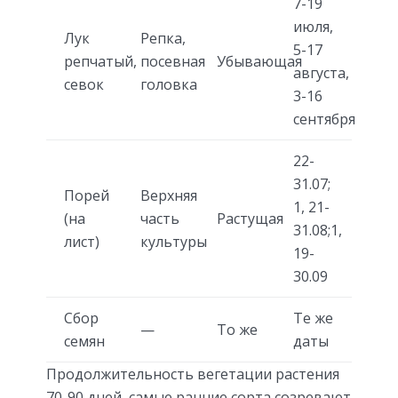
7-19
июля,
Лук
Репка,
5-17
репчатый,
посевная
Убывающая
августа,
севок
головка
3-16
сентября
22-
31.07;
Порей
Верхняя
1, 21-
(на
часть
Растущая
31.08;1,
лист)
культуры
19-
30.09
Сбор
Те же
—
То же
семян
даты
Продолжительность вегетации растения
70-90 дней, самые ранние сорта созревают