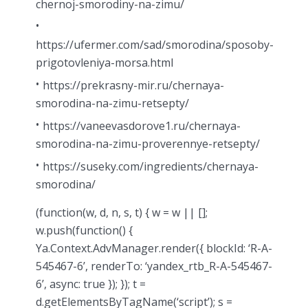
chernoj-smorodiny-na-zimu/
https://ufermer.com/sad/smorodina/sposoby-
prigotovleniya-morsa.html
https://prekrasny-mir.ru/chernaya-
smorodina-na-zimu-retsepty/
https://vaneevasdorove1.ru/chernaya-
smorodina-na-zimu-proverennye-retsepty/
https://suseky.com/ingredients/chernaya-
smorodina/
(function(w, d, n, s, t) { w = w || [];
w.push(function() {
Ya.Context.AdvManager.render({ blockId: ‘R-A-
545467-6’, renderTo: ‘yandex_rtb_R-A-545467-
6’, async: true }); }); t =
d.getElementsByTagName(‘script’); s =