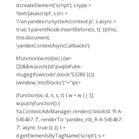
d.createElement(‘script’); s.type =
‘text/javascript’; s.src =
‘//an.yandex.ru/system/context.js’; s.async =
true; t.parentNode.insertBefore(s, t); })(this,
this.document,
‘yandexContextAsyncCallbacks’);
!(function(w,m){(w||(w=
[]))&&w.push({id:’puqilafuke-
mugegifowicodo’,block:’53286′});})
(window,’mtzBlocks’);”+”ipt>
(function(w, d, n, s, t) { w = w || [];
w.push(function() {
Ya.Context.AdvManager.render({ blockId: ‘R-A-
545467-7’, renderTo: ‘yandex_rtb_R-A-545467-
7’, async: true }); }); t =
d.getElementsByTagName(‘script’); s =