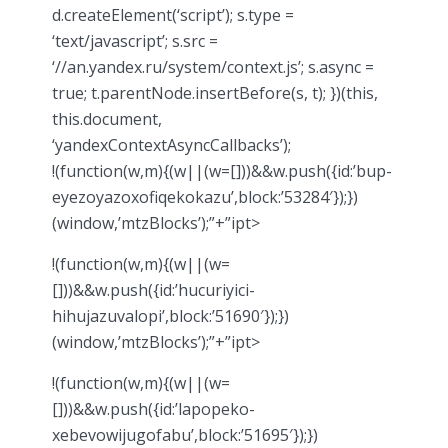
d.createElement(‘script’); s.type =
‘text/javascript’; s.src =
‘//an.yandex.ru/system/context.js’; s.async =
true; t.parentNode.insertBefore(s, t); })(this,
this.document,
‘yandexContextAsyncCallbacks’);
!(function(w,m){(w||(w=[]))&&w.push({id:’bup-
eyezoyazoxofiqekokazu’,block:’53284′});})
(window,’mtzBlocks’);”+”ipt>
!(function(w,m){(w||(w=
[]))&&w.push({id:’hucuriyici-
hihujazuvalopi’,block:’51690′});})
(window,’mtzBlocks’);”+”ipt>
!(function(w,m){(w||(w=
[]))&&w.push({id:’lapopeko-
xebevowijugofabu’,block:’51695′});})