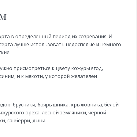
ам
орта в определенный период их созревания. И
есерта лучше использовать недоспелые и немного
кие.
ужно присмотреться к цвету кожуры ягод,
иним, и к мякоти, у которой желателен
идор, брусники, боярышника, крыжовника, белой
журского ореха, лесной земляники, черной
и, санберри, дыни.