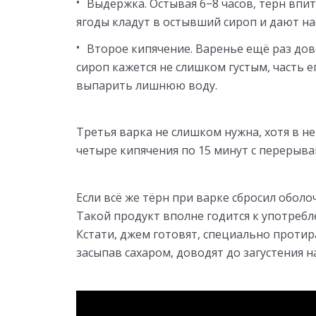
Выдержка. Остывая 6−8 часов, тёрн впит
ягоды кладут в остывший сироп и дают на
Второе кипячение. Варенье ещё раз дов
сироп кажется не слишком густым, часть 
выпарить лишнюю воду.
Третья варка не слишком нужна, хотя в н
четыре кипячения по 15 минут с перерывам
Если всё же тёрн при варке сбросил оболоч
Такой продукт вполне годится к употребл
Кстати, джем готовят, специально протира
засыпав сахаром, доводят до загустения н