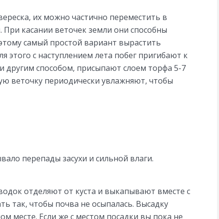
вереска, их можно частично переместить в
. При касании веточек земли они способны
этому самый простой вариант вырастить
ля этого с наступлением лета побег пригибают к
и другим способом, присыпают слоем торфа 5-7
ную веточку периодически увлажняют, чтобы
вало перепады засухи и сильной влаги.
водок отделяют от куста и выкапывают вместе с
ь так, чтобы почва не осыпалась. Высадку
м месте. Если же с местом посадки вы пока не