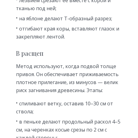
лезвием срезают ее вместе с корой и
тканью под ней;
на яблоне делают Т-образный разрез;
отгибают края коры, вставляют глазок и
закрепляют лентой.
В расщеп
Метод используют, когда подвой толще
привоя. Он обеспечивает приживаемость
плотное прилегание, из минусов — велик
риск загнивания древесины. Этапы:
спиливают ветку, оставив 10–30 см от
ствола;
в пеньке делают продольный раскол 4–5
см, на черенках косые срезы по 2 см с
каждой стороны;