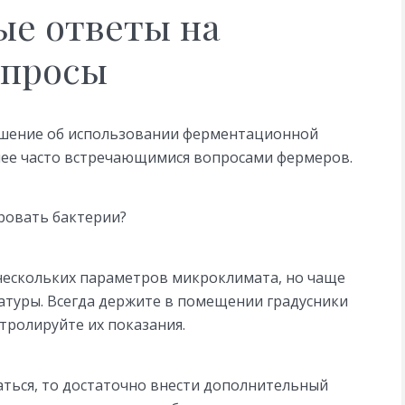
е ответы на
опросы
ешение об использовании ферментационной
олее часто встречающимися вопросами фермеров.
ровать бактерии?
нескольких параметров микроклимата, но чаще
атуры. Всегда держите в помещении градусники
нтролируйте их показания.
аться, то достаточно внести дополнительный