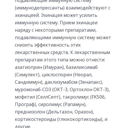
подавляющие иммунную систему
(иммунодепрессанты) взаимодействуют с
эхинацеей. Эхинацея может усилить
иммунную систему. Прием эхинацеи
наряду с некоторыми препаратами,
подавляющими иммунную систему может
снизить эффективность этих
лекарственных средств. К лекарственным
препаратам этого типа можно отнести:
азатиоприн (Имуран), базиликсимаб
(Симулект), циклоспорин (Неорал,
Сандиммун), даклизумабом (Зенапакс),
муромонаб-CD3 (ОКТ-3, Ортоклон ОКТ-3),
мофетил (СеллСепт), такролимус (FK506,
Програф), сиролимус (Рапамун),
преднизолон (Дельтазон, Оразон),
кортикостероиды (глюкокортикоиды), и
другие.