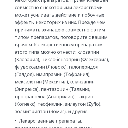
некоторых препаратов. Прием эхинацеи
совместно с некоторыми лекарствами
может усиливать действие и побочные
эффекты некоторых из них. Прежде чем
принимать эхинацею совместно с этим
типом препаратов, поговорите с вашим
врачом. К лекарственным препаратам
этого типа можно отнести: клозапин
(Клозарил), циклобензаприн (Флексерил),
флувоксамин (Лювокс), галоперидол
(Галдол), имипрамин (Тофранил),
мексилетин (Мекситил), оланзапин
(Зипрекса), пентазоцин (Талвин),
пропранолол (Анаприлин), такрин
(Когнекс), теофиллин, зилеутон (Zyflo),
золмитриптан (Зомиг), и другие.
Лекарственные препараты,