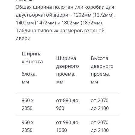
Общая ширина полотен или коробки для
двустворчатой двери – 1202мм (1272мм),
1402мм (1472мм) и 1802мм (1872мм).
Таблица типовых размеров входной
двери:
Ширина
Ширина
Высота
х Высота
дверного
дверного
блока,
проема,
проема,
мм
мм
мм
860 х
от 880 до
от 2070
2050
960
до 2100
960 х
от 980 до
от 2070
2050
1060
до 2100