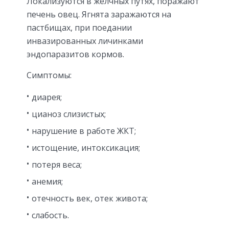
Локализуются в желчных путях, поражают
печень овец. Ягнята заражаются на
пастбищах, при поедании
инвазированных личинками
эндопаразитов кормов.
Симптомы:
диарея;
цианоз слизистых;
нарушение в работе ЖКТ;
истощение, интоксикация;
потеря веса;
анемия;
отечность век, отек живота;
слабость.