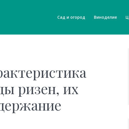
Сад и огород
Виноделие
Ц
рактеристика
ды ризен, их
одержание