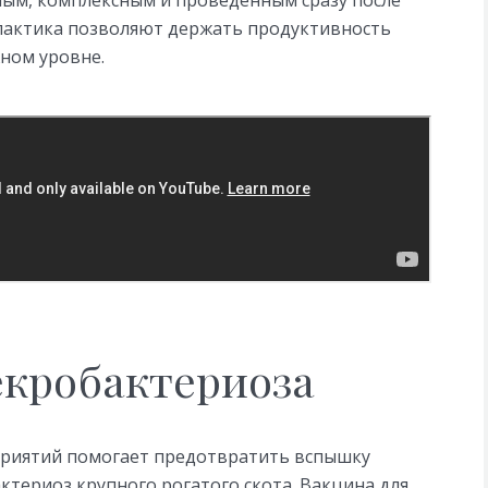
ным, комплексным и проведенным сразу после
илактика позволяют держать продуктивность
жном уровне.
кробактериоза
риятий помогает предотвратить вспышку
актериоз крупного рогатого скота. Вакцина для