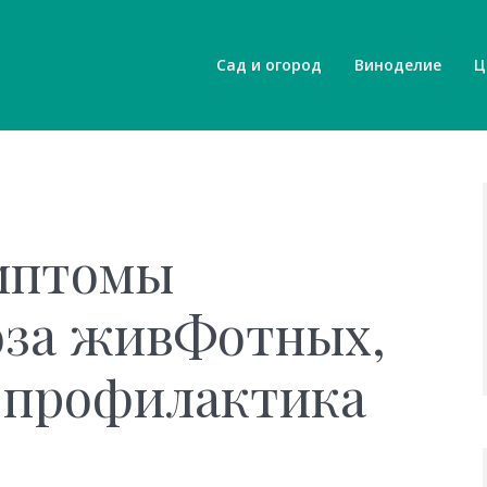
Сад и огород
Виноделие
Ц
мптомы
оза живФотных,
 профилактика