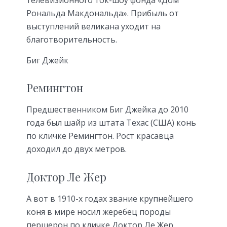
Рональда Макдональда». Прибыль от
выступлений великана уходит на
благотворительность.
Биг Джейк
Ремингтон
Предшественником Биг Джейка до 2010
года был шайр из штата Техас (США) конь
по кличке Ремингтон. Рост красавца
доходил до двух метров.
Доктор Ле Жер
А вот в 1910-х годах звание крупнейшего
коня в мире носил жеребец породы
першерон по кличке Доктор Ле Жер.