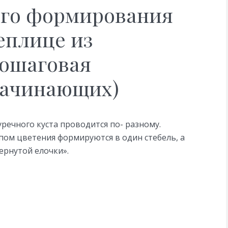
го формирования
теплице из
пошаговая
начинающих)
речного куста проводится по- разному.
пом цветения формируются в один стебель, а
ернутой елочки».