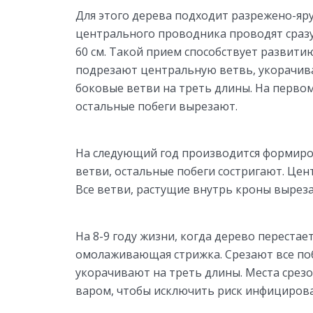
Для этого дерева подходит разрежено-яр
центрального проводника проводят сразу
60 см. Такой прием способствует развити
подрезают центральную ветвь, укорачивая
боковые ветви на треть длины. На первом
остальные побеги вырезают.
На следующий год производится формиров
ветви, остальные побеги состригают. Цен
Все ветви, растущие внутрь кроны вырез
На 8-9 году жизни, когда дерево переста
омолаживающая стрижка. Срезают все поб
укорачивают на треть длины. Места срез
варом, чтобы исключить риск инфицирова