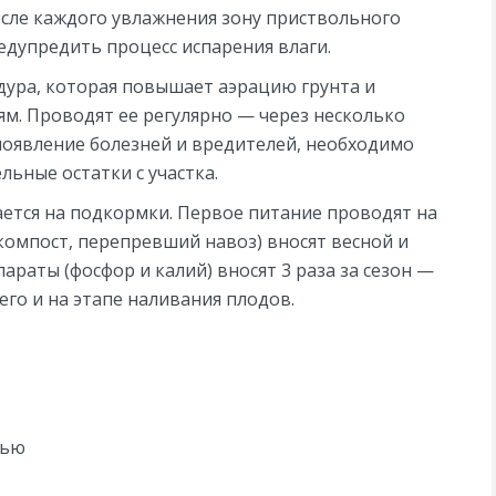
осле каждого увлажнения зону приствольного
едупредить процесс испарения влаги.
дура, которая повышает аэрацию грунта и
ям. Проводят ее регулярно — через несколько
появление болезней и вредителей, необходимо
льные остатки с участка.
ется на подкормки. Первое питание проводят на
(компост, перепревший навоз) вносят весной и
раты (фосфор и калий) вносят 3 раза за сезон —
него и на этапе наливания плодов.
нью