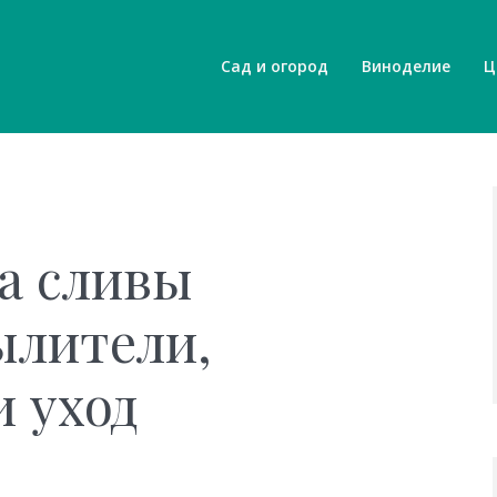
Сад и огород
Виноделие
Ц
а сливы
ылители,
 уход