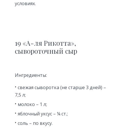
условиях.
19 «А-ля Рикотта»,
сывороточный сыр
Ингредиенты:
свежая сыворотка (не старше 3 дней) –
7,5 л;
молоко – 1 л;
яблочный уксус – ¼ ст.;
соль – по вкусу.