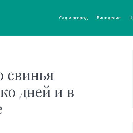
Сад и огород
Виноделие
Ц
о свинья
ько дней и в
е