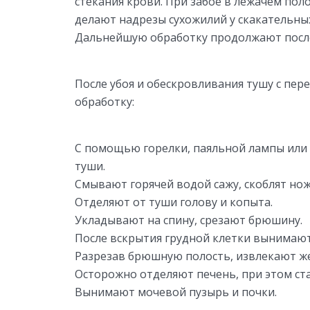
стекания крови. При забое в лежачем по
делают надрезы сухожилий у скакательны
Дальнейшую обработку продолжают после
После убоя и обескровливания тушу с пе
обработку:
С помощью горелки, паяльной лампы ил
туши.
Смывают горячей водой сажу, скоблят но
Отделяют от туши голову и копыта.
Укладывают на спину, срезают брюшину.
После вскрытия грудной клетки вынимают
Разрезав брюшную полость, извлекают же
Осторожно отделяют печень, при этом ст
Вынимают мочевой пузырь и почки.