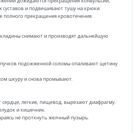
ложении дожидаются прекращения конвульсий,
х суставов и подвешивают тушу на крюки.
 полного прекращения кровотечения.
рекладины снимают и производят дальнейшую
и пучков подожженной соломы опаливают щетину
жом шкуру и снова промывают.
 сердце, легкие, пищевод, вырезают диафрагму.
лудок и кишечник.
араясь не проткнуть желчный пузырь.