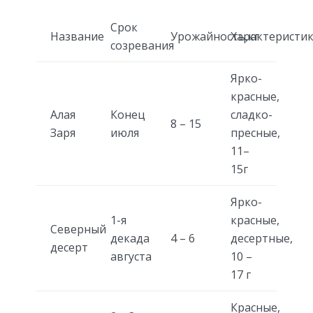
Срок
Название
Урожайность,кг
Характеристик
созревания
Ярко-
красные,
Алая
Конец
сладко-
8 – 15
Заря
июля
пресные,
11–
15г
Ярко-
1-я
красные,
Северный
декада
4 – 6
десертные,
десерт
августа
10 –
17 г
Красные,